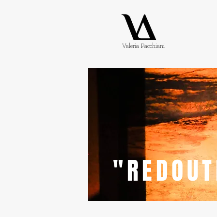
Valeria Pacchiani
"REDOUT