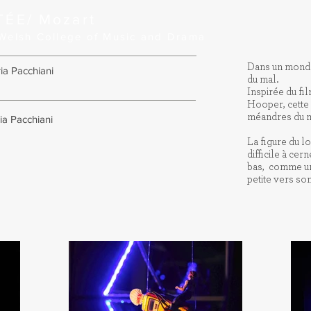
ÉE/ Mozart
l Welsh College of Music and Drama
Dans un monde 
ia Pacchiani
du mal.
Inspirée du f
Hooper, cette 
méandres du m
ia Pacchiani
La figure du l
difficile à cer
bas, comme une
petite vers son