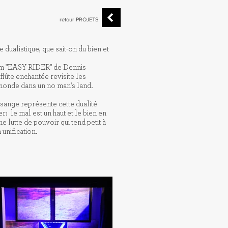
retour PROJETS
dualistique, que sait-on du bien et
ilm "EASY RIDER" de Dennis
flûte enchantée revisite les
onde dans un no man's land.
osange représente cette dualité
ner: le mal est un haut et le bien en
 lutte de pouvoir qui tend petit à
 unification.