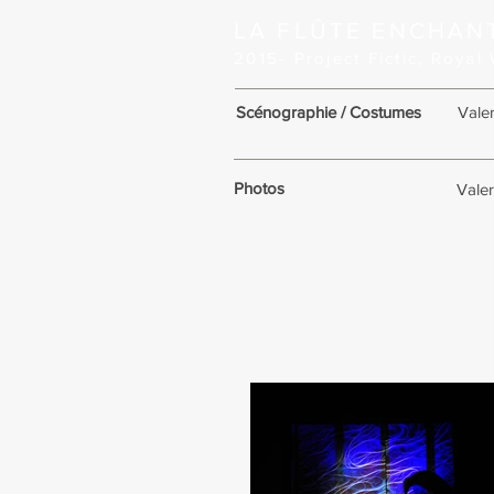
LA FLÛTE ENCHANT
2015- Project Fictic, Roya
Scénographie /
Costumes
Valer
Photos
Valer