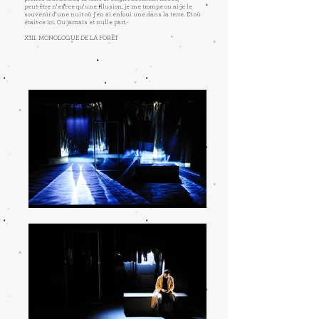
peut-être n’est-ce qu’une illusion, je me trompe ou ai-je le
souvenir d’une nuit où j’en ai enfoui une dans la terre. Et où
était-ce ici. Ou jamais et nulle part.-
XIII. MONOLOGUE DE LA FORÊT