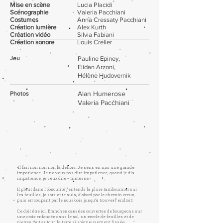
Mise en scène
Lucia Placidi
Scénographie
Valeria Pacchiani
Costumes
Anna Cressaty Pacchiani
Création lumière
Alex Kurth
Création vidéo
Silvia Fabiani
Création sonore
Louis Crelier
Jeu
Pauline Epiney,
Elidan Arzoni,
Hélène Hudovernik
Alan Humerose
Photos
Valeria Pacchiani
-Il fait noir noir noir là dehors. Je sens en moi une grande
impatience.
Je ne veux pas dire impatience, quand je dis
impatience, je veux dire – tristesse.-
II pleut dans l’obscurité j’entends la pluie tambouriner sur
les feuilles, je sors et te suis, d’abord par le chemin creux,
puis en coupant par le sous-bois jusqu’à trouver l’endroit.
Ce doit être ici. Branches cassées couvertes de bourgeons sur
une croix enfoncée dans le sol, un cercle de feuilles et de
pierres tout autour, la terre si soigneusement lissée;