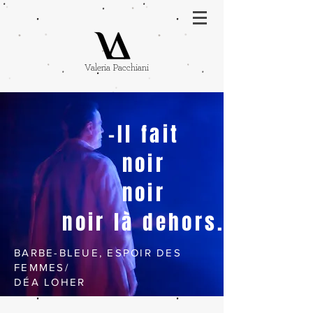
Valeria Pacchiani
-Il fait
noir
noir
noir là
dehors.
BARBE-BLEUE, ESPOIR DES
FEMMES/
DÉA LOHER